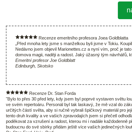
n
Recenze emeritního profesora Joea Goldblatta
„Před mnoha lety jsme s manželkou byli jsme v Tokiu. Koupili
Nedávno jsem objevil Marionettes.cz a nyní vím, proč je tato
domova magii, naději a radost. Jaký úžasný tým návrhářů, kteří
Emeritní profesor Joe Goldblatt
Edinburgh, Skotsko
Recenze Dr. Stan Forda
"Bylo to přes 30 před lety, kdy jsem byl poprvé vystaven světu l
ve svém repertoáru. Personál byl tak laskavý, že mě vzal do záku
určitých částí světa, aby si ručně vybrali špičkový materiál pro j
tento druh kvality a ve vašich zpravodajích jsem si přečetl odho
poděkovat za vzrušení a radost, kterou mi i nadále každodenně př
budoucnu do své sbírky přidám ještě více vašich jedinečných loute