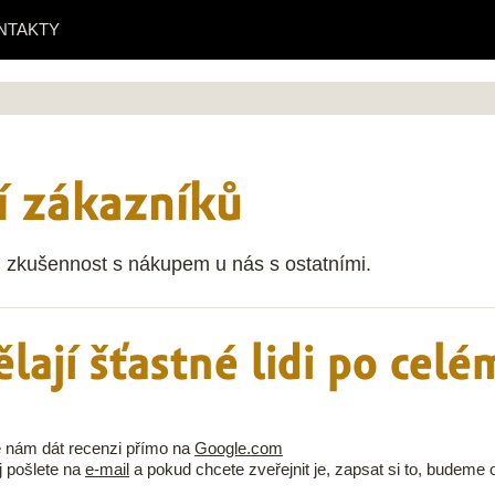
NTAKTY
í zákazníků
u zkušennost s nákupem u nás s ostatními.
lají šťastné lidi po celé
 nám dát recenzi přímo na
Google.com
j pošlete na
e-mail
a pokud chcete zveřejnit je, zapsat si to, budeme 