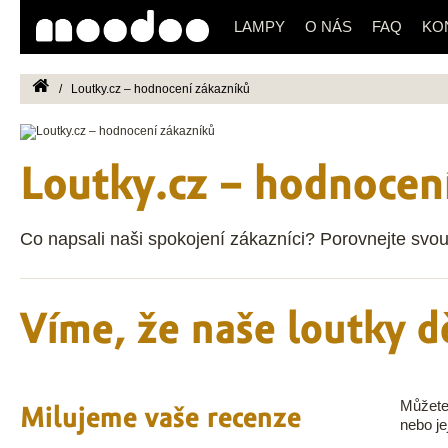
LAMPY
O NÁS
FAQ
KO
/
Loutky.cz – hodnocení zákazníků
Loutky.cz – hodnocen
Co napsali naši spokojení zákazníci? Porovnejte svo
Víme, že naše loutky dě
Můžete
Milujeme vaše recenze
nebo je