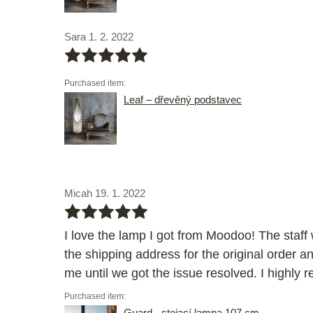
Sara 1. 2. 2022
bbbbb
Purchased item:
Leaf – dřevěný podstavec
Micah 19. 1. 2022
bbbbb
I love the lamp I got from Moodoo! The staff 
the shipping address for the original order
me until we got the issue resolved. I highly
Purchased item:
Guard - stojací lampa 107 cm