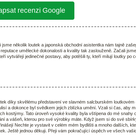
apsat recenzi Google
 jsme několik loutek a japonská obchodní asistentka nám tajně zašept
 reputace umělecké dokonalosti a kvality tak zaslouženě. Začali jsme
 vytvářejí jedinečné postavy, aby potěšili ty, kteří milují loutky po 
outek díky skvělému představení ve slavném salcburském loutkovém di
lisí a dokonce byl svědkem jejich zblízka umění. Vzali si čas, aby m
ejich kostýmy. Tato úroveň vysoké kvality byla vštípena do mé snahy o
dlání a vášeň, kterou pro své výrobky máte. Když jsem si do své sbí
inášejí Nechte je vystavit v celém mém bydlišti a mnoho dalších, kt
k. Ještě jednou děkuji. Přeji vám pokračující úspěch ve všech vašich