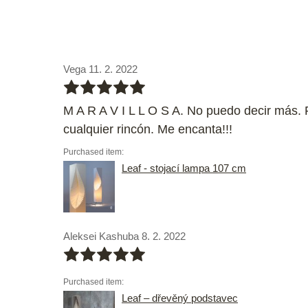
Vega 11. 2. 2022
bbbbb
M A R A V I L L O S A. No puedo decir más. Pr
cualquier rincón. Me encanta!!!
Purchased item:
Leaf - stojací lampa 107 cm
Aleksei Kashuba 8. 2. 2022
bbbbb
Purchased item:
Leaf – dřevěný podstavec