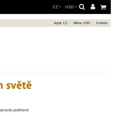
CZ
USD
Jazyk:
CZ
Měna:
USD
Cookies
EN
DE
CZK
EUR
m světě
opravdu potěšeni!