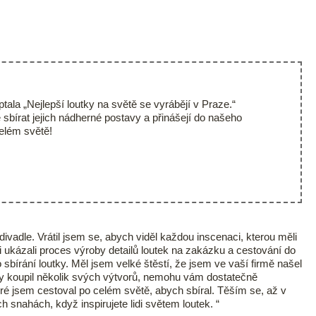
ala „Nejlepší loutky na světě se vyrábějí v Praze.“
 sbírat jejich nádherné postavy a přinášejí do našeho
celém světě!
vadle. Vrátil jsem se, abych viděl každou inscenaci, kterou měli
i ukázali proces výroby detailů loutek na zakázku a cestování do
 sbírání loutky. Měl jsem velké štěstí, že jsem ve vaší firmě našel
rky koupil několik svých výtvorů, nemohu vám dostatečně
eré jsem cestoval po celém světě, abych sbíral. Těším se, až v
 snahách, když inspirujete lidi světem loutek. “