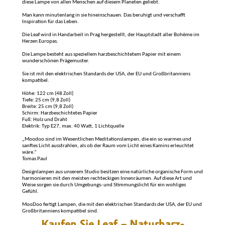
diese Lampe von allen Menschen auf diesem Planeten geliebt.
Man kann minutenlang in sie hineinschauen. Das beruhigt und verschafft
Inspiration für das Leben.
Die Leaf wird in Handarbeit in Prag hergestellt, der Hauptstadt aller Bohème im
Herzen Europas.
Die Lampe besteht aus speziellem harzbeschichtetem Papier mit einem
wunderschönen Prägemuster.
Sie ist mit den elektrischen Standards der USA, der EU und Großbritanniens
kompatibel.
Höhe: 122 cm (48 Zoll)
Tiefe: 25 cm (9,8 Zoll)
Breite: 25 cm (9,8 Zoll)
Schirm: Harzbeschichtetes Papier
Fuß: Holz und Draht
Elektrik: Typ E27, max. 40 Watt, 1 Lichtquelle
„Moodoo sind im Wesentlichen Meditationslampen, die ein so warmes und
sanftes Licht ausstrahlen, als ob der Raum vom Licht eines Kamins erleuchtet
wäre.“
Tomas Paul
Designlampen aus unserem Studio besitzen eine natürliche organische Form und
harmonieren mit den meisten rechteckigen Innenräumen. Auf diese Art und
Weise sorgen sie durch Umgebungs- und Stimmungslicht für ein wohliges
Gefühl.
MooDoo fertigt Lampen, die mit den elektrischen Standards der USA, der EU und
Großbritanniens kompatibel sind.
Kaufen Sie Leaf – Naturharz-