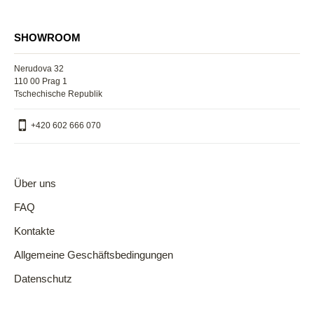
dunkel wird! Sehr, sehr schön!!! Danke!
SHOWROOM
Purchased item:
Leaf – Naturharz-Papierlampe auf Holzfuß
Nerudova 32
110 00 Prag 1
Tschechische Republik
+420 602 666 070
Quelle der Bewertungen: Moodoo.eu, Google, Etsy
Über uns
FAQ
Kontakte
Allgemeine Geschäftsbedingungen
Datenschutz