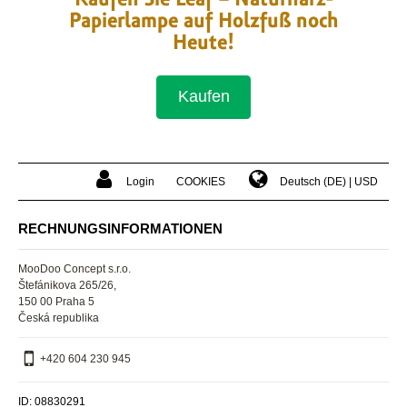
Papierlampe auf Holzfuß noch
Heute!
Kaufen
Login
COOKIES
Deutsch (DE)
USD
Shop reviews
Product reviews (22)
RECHNUNGSINFORMATIONEN
Only my language reviews (1)
MooDoo Concept s.r.o.
Štefánikova 265/26,
150 00 Praha 5
Česká republika
Miriam 30. 12. 2021
+420 604 230 945
bbbbb
ID: 08830291
Freue mich jeden Abend an der Lampe, wenn es