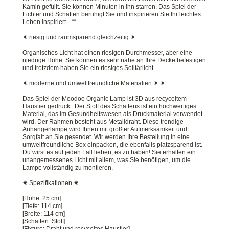
Kamin gefüllt. Sie können Minuten in ihn starren. Das Spiel der
Lichter und Schatten beruhigt Sie und inspirieren Sie Ihr leichtes
Leben inspiriert. . ““
✷ riesig und raumsparend gleichzeitig ✷
Organisches Licht hat einen riesigen Durchmesser, aber eine
niedrige Höhe. Sie können es sehr nahe an Ihre Decke befestigen
und trotzdem haben Sie ein riesiges Solitärlicht.
✷ moderne und umweltfreundliche Materialien ✷ ✷
Das Spiel der Moodoo Organic Lamp ist 3D aus recyceltem
Haustier gedruckt. Der Stoff des Schattens ist ein hochwertiges
Material, das im Gesundheitswesen als Druckmaterial verwendet
wird. Der Rahmen besteht aus Metalldraht. Diese trendige
Anhängerlampe wird Ihnen mit größter Aufmerksamkeit und
Sorgfalt an Sie gesendet. Wir werden Ihre Bestellung in eine
umweltfreundliche Box einpacken, die ebenfalls platzsparend ist.
Du wirst es auf jeden Fall lieben, es zu haben! Sie erhalten ein
unangemessenes Licht mit allem, was Sie benötigen, um die
Lampe vollständig zu montieren.
✷ Spezifikationen ✷
[Höhe: 25 cm]
[Tiefe: 114 cm]
[Breite: 114 cm]
[Schatten: Stoff]
[Fixture: Draht und recyceltes Haustier]